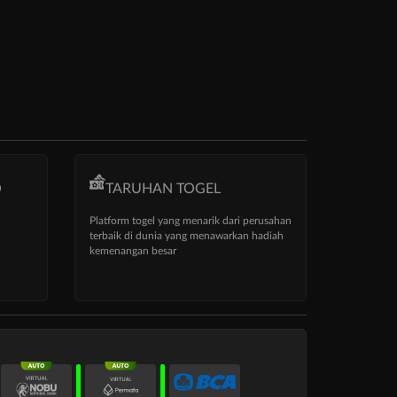
O
TARUHAN TOGEL
Platform togel yang menarik dari perusahan
terbaik di dunia yang menawarkan hadiah
kemenangan besar