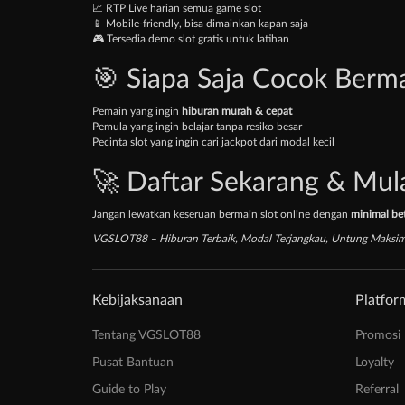
📈 RTP Live harian semua game slot
📱 Mobile-friendly, bisa dimainkan kapan saja
🎮 Tersedia demo slot gratis untuk latihan
🎯 Siapa Saja Cocok Berm
Pemain yang ingin
hiburan murah & cepat
Pemula yang ingin belajar tanpa resiko besar
Pecinta slot yang ingin cari jackpot dari modal kecil
🚀 Daftar Sekarang & Mu
Jangan lewatkan keseruan bermain slot online dengan
minimal be
VGSLOT88 – Hiburan Terbaik, Modal Terjangkau, Untung Maksim
Kebijaksanaan
Platfor
Tentang VGSLOT88
Promosi
Pusat Bantuan
Loyalty
Guide to Play
Referral