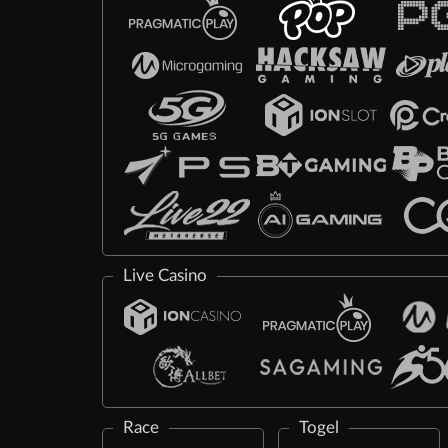
Live Casino
Race
Togel