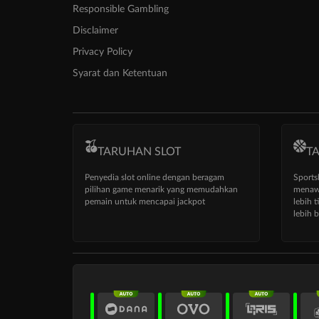
Responsible Gambling
Disclaimer
Privacy Policy
Syarat dan Ketentuan
TARUHAN SLOT
T
Penyedia slot online dengan beragam
Sports
pilihan game menarik yang memudahkan
menawa
pemain untuk mencapai jackpot
lebih 
lebih 