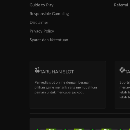
Guide to Play
Referral
Responsible Gambling
Disclaimer
Privacy Policy
Syarat dan Ketentuan
TARUHAN SLOT
T
Penyedia slot online dengan beragam
Sports
pilihan game menarik yang memudahkan
menawa
pemain untuk mencapai jackpot
lebih 
lebih 