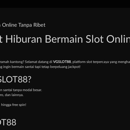
 Online Tanpa Ribet
 Hiburan Bermain Slot Onli
 ramah kantong? Selamat datang di
VGSLOT88
, platform slot terpercaya yang mengh
ngin bermain santai tapi tetap berpeluang jackpot!
GSLOT88?
 santai tanpa modal besar.
o, dan lainnya.
 hingga free spin!
LOT88