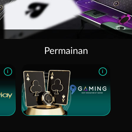
Permainan
i
i