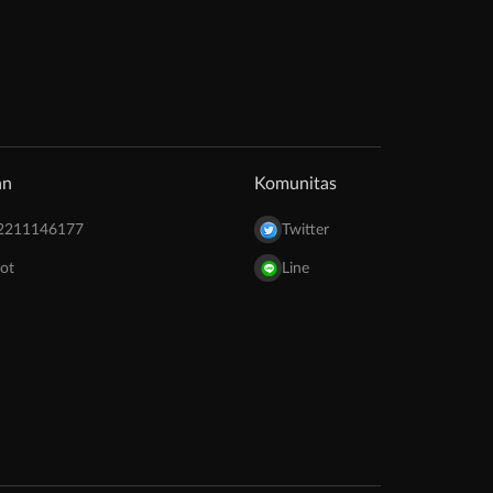
an
Komunitas
2211146177
Twitter
ot
Line