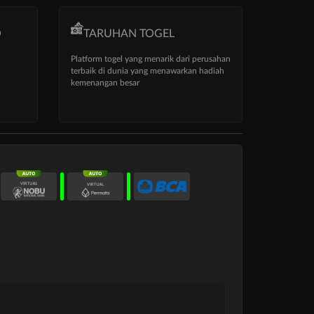
O
TARUHAN TOGEL
Platform togel yang menarik dari perusahan
terbaik di dunia yang menawarkan hadiah
kemenangan besar