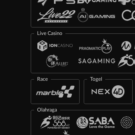
Live Casino
Race
Togel
Olahraga