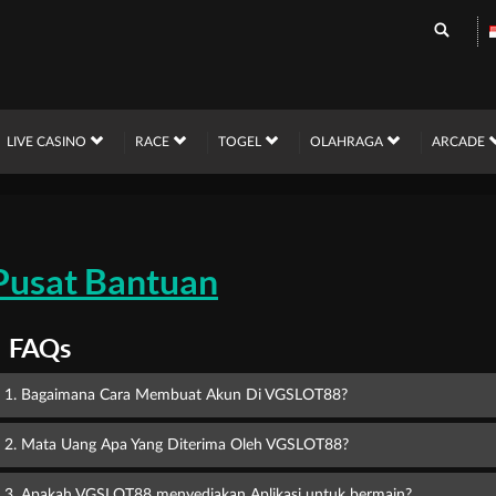
LIVE CASINO
RACE
TOGEL
OLAHRAGA
ARCADE
Pusat Bantuan
FAQs
1. Bagaimana Cara Membuat Akun Di VGSLOT88?
2. Mata Uang Apa Yang Diterima Oleh
VGSLOT88
?
3. Apakah VGSLOT88 menyediakan Aplikasi untuk bermain?