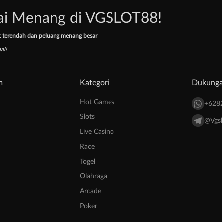
lai Menang di VGSLOT88!
t terendah dan peluang menang besar
al!
m
Kategori
Dukung
Hot Games
+628
Slots
@Vgsl
Live Casino
Race
Togel
Olahraga
Arcade
Poker