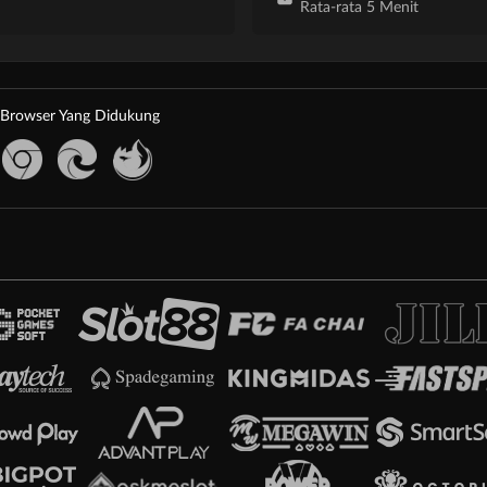
Rata-rata 5 Menit
Browser Yang Didukung