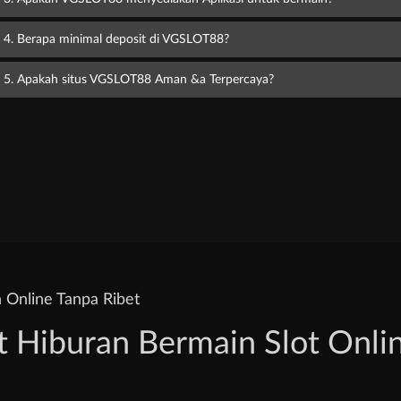
4. Berapa minimal deposit di
VGSLOT88
?
5. Apakah situs
VGSLOT88
Aman &a Terpercaya?
 Online Tanpa Ribet
 Hiburan Bermain Slot Onli