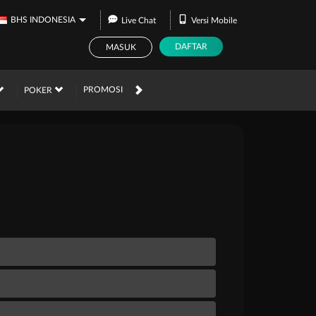
BHS INDONESIA
Live Chat
Versi Mobile
DAFTAR
MASUK
PROMOSI
POKER