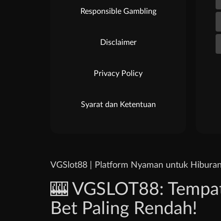
Responsible Gambling
Disclaimer
Privacy Policy
Syarat dan Ketentuan
VGSlot88 | Platform Nyaman untuk Hiburan
🎰 VGSLOT88: Tempat
Bet Paling Rendah!