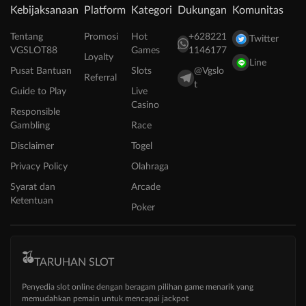
Kebijaksanaan
Platform
Kategori
Dukungan
Komunitas
Tentang
Promosi
Hot
+628221
Twitter
VGSLOT88
Games
1146177
Loyalty
Line
Pusat Bantuan
Slots
@Vgslo
Referral
t
Guide to Play
Live
Casino
Responsible
Gambling
Race
Disclaimer
Togel
Privacy Policy
Olahraga
Syarat dan
Arcade
Ketentuan
Poker
TARUHAN SLOT
Penyedia slot online dengan beragam pilihan game menarik yang
memudahkan pemain untuk mencapai jackpot