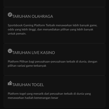
TARUHAN OLAHRAGA
Sportsbook Gaming Platform Terbaik menawarkan lebih banyak game,
odds yang lebih tinggi, dan menyediakan pilihan yang lebih banyak
untuk pemain.
TARUHAN LIVE KASINO
Platform Pilihan bagi perusahaan-perusahaan terbaik di dunia, dengan
pilihan variasi game terbanyak
TARUHAN TOGEL
Platform togel yang menarik dari perusahan terbaik di dunia yang
menawarkan hadiah kemenangan besar