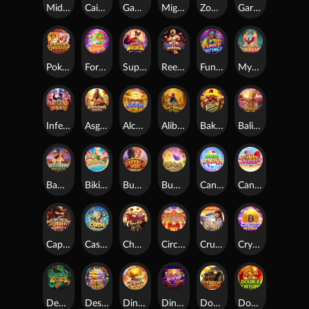
Midas Fortune
Caishen Wins
Ganesha Fortune
Mighty Mania
Zombie Blasters
Garuda Gems
Poker Kingdom Win
Fortune Dragon
Super Wildrix
Reel Royale Showdown
Funky Fortunez
Mythical Guardians
Inferno Mayhem
Asgardian Rising
Alchemy Gold
Alibaba's Cave of Fortune
Bakery Bonanza
Bali Vacation
Battleground Royale
Bikini Paradise
Buffalo Win
Butterfly Blossom
Candy Bonanza
Candy Burst
Captain's Bounty
Cash Mania
Chocolate Deluxe
Circus Delight
Cruise Royale
Crypto Gold
Dead Man's Riches
Destiny of Sun and Moon
Diner Delights
Diner Frenzy Spins
Doomsday Rampage
Double Fortune