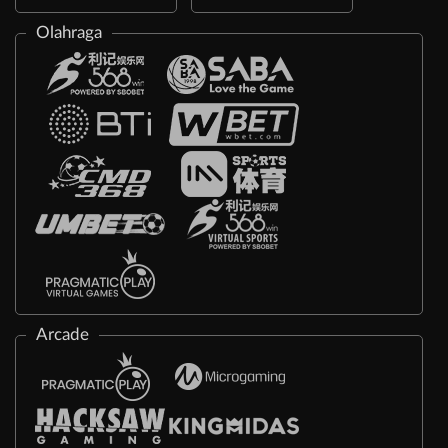
Olahraga
Arcade