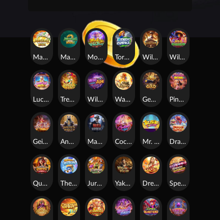
Mahjong Ways
Mahjong Ways 2
Monkeys Wild Party
Tornado Rampage
Wild Bounty Showdown
Wild Bandito
Lucky Neko
Treasures of Aztec
Wild Ape #3258
Ways of the Qilin
Gemstones Gold
Pinata Wins
Geisha's Revenge
Anubis Wrath
Mafia Mayhem
Cocktail Nights
Mr. Treasure’s Fortune
Dragon Hatch 2
Queen of Bounty
The Great Icescape
Jurassic Kingdom
Yakuza Honor
Dreams of Macau
Speed Winner