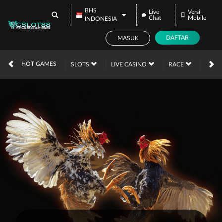
BHS
Live
Versi
Chat
Mobile
INDONESIA
DAFTAR
MASUK
HOT GAMES
SLOTS
LIVE CASINO
RACE
TOG