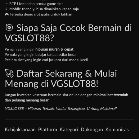
📈 RTP Live harian semua game slot
📱 Mobile-friendly, bisa dimainkan kapan saja
🎮 Tersedia demo slot gratis untuk latihan
🎯 Siapa Saja Cocok Bermain di
VGSLOT88?
Pemain yang ingin
hiburan murah & cepat
Pemula yang ingin belajar tanpa resiko besar
Pecinta slot yang ingin cari jackpot dari modal kecil
🚀 Daftar Sekarang & Mulai
Menang di VGSLOT88!
Jangan lewatkan keseruan bermain slot online dengan
minimal bet terendah
dan peluang menang besar
VGSLOT88 – Hiburan Terbaik, Modal Terjangkau, Untung Maksimal!
Kebijaksanaan
Platform
Kategori
Dukungan
Komunitas