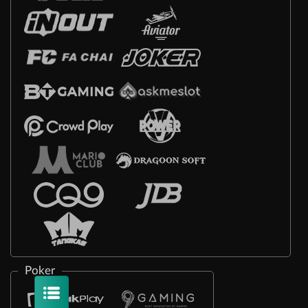
Poker