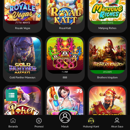
Royale Vegas
Royal Katt
Mahjong Riches
Gold Panther Maxways
888
Brothers kingdom
Beranda
Promosi
Masuk
Hubungi Kami
Akun Saya
Poker Ways
Wild Wet Win
Caishen