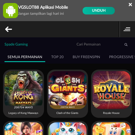
×
VGSLOT88 Aplikasi Mobile
UNDUH
Jangan tampilkan lagi hari ini
Spade Gaming
SEMUA PERMAINAN
TOP 20
BUY FREENSPIN
PROGRESSIVE 
Legacy of Kong Maxways
Clash of the Giants
Royale House