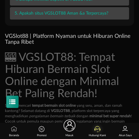
5. Apakah situs
VGSLOT88
Aman &a Terpercaya?
VGSlot88 | Platform Nyaman untuk Hiburan Online
Tanpa Ribet
🎰 VGSLOT88: Tempat
Hiburan Bermain Slot
Online dengan Minimal
Bet Paling Rendah!
Sedang mencari
tempat bermain slot online
yang seru, aman, dan ramah
kantong? Selamat datang di
VGSLOT88
, platform slot terpercaya yang
menghadirkan
pengalaman bermain terbaik
dengan
minimal bet super rendah
!
Cocok untuk pemula maupun pemain berpengalaman yang ingin bermain
santai tapi tetap berpeluang jackpot!
Beranda
Promosi
Masuk
Hubungi Kami
Akun Saya