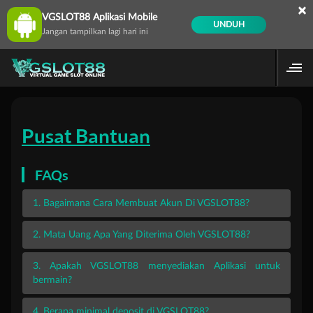
×
VGSLOT88 Aplikasi Mobile
UNDUH
Jangan tampilkan lagi hari ini
Pusat Bantuan
FAQs
1. Bagaimana Cara Membuat Akun Di VGSLOT88?
2. Mata Uang Apa Yang Diterima Oleh
VGSLOT88
?
3. Apakah VGSLOT88 menyediakan Aplikasi untuk
bermain?
4. Berapa minimal deposit di
VGSLOT88
?