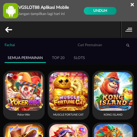
×
VGSLOT88 Aplikasi Mobile
UNDUH
Jangan tampilkan lagi hari ini
Fachai
SEMUA PERMAINAN
TOP 20
SLOTS
Poker Win
MUSCLE FORTUNE CAT
KONG ISLAND