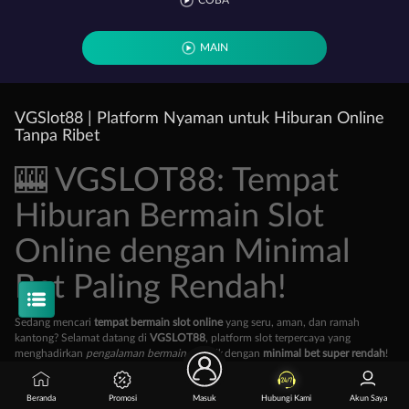
COBA
MAIN
VGSlot88 | Platform Nyaman untuk Hiburan Online
Tanpa Ribet
🎰 VGSLOT88: Tempat
Hiburan Bermain Slot
Online dengan Minimal
Bet Paling Rendah!
Sedang mencari
tempat bermain slot online
yang seru, aman, dan ramah
kantong? Selamat datang di
VGSLOT88
, platform slot terpercaya yang
menghadirkan
pengalaman bermain terbaik
dengan
minimal bet super rendah
!
Cocok untuk pemula maupun pemain berpengalaman yang ingin bermain
santai tapi tetap berpeluang jackpot!
Beranda
Promosi
Masuk
Hubungi Kami
Akun Saya